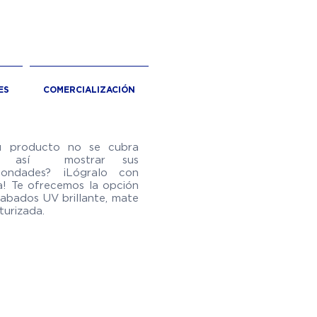
ES
COMERCIALIZACIÓN
u producto no se cubra
ra así mostrar sus
bondades? ¡Lógralo
con
a! Te ofrecemos la opción
abados UV brillante, mate
turizada.