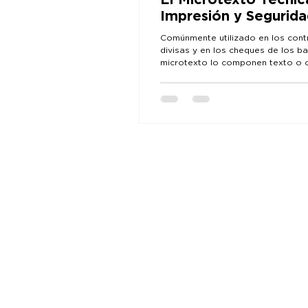
El Microtexto Técnic
Impresión y Segurid
Comúnmente utilizado en los cont
divisas y en los cheques de los ba
microtexto lo componen texto o 
que se...