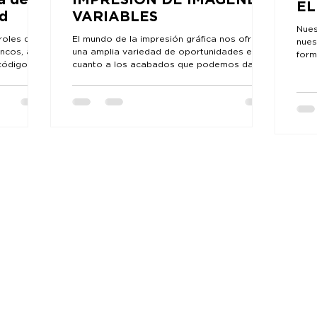
a de
IMPRESIÓN DE IMÁGENES
EL
ad
VARIABLES
Nues
roles de
El mundo de la impresión gráfica nos ofrece
nues
ncos, al
una amplia variedad de oportunidades en
form
códigos
cuanto a los acabados que podemos darle a
llenar
los...