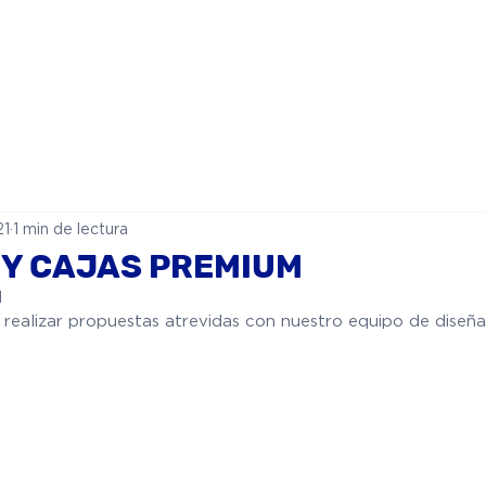
O
QUIENES SOMOS
CATÁLOGO
BLOG
CONTAC
21
1 min de lectura
 Y CAJAS PREMIUM
1
e realizar propuestas atrevidas con nuestro equipo de diseña